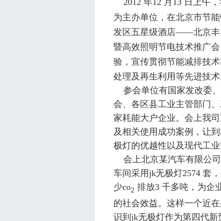
2012
年
12
月
1
3
日上午，
为主办单位，在北京市节能
发区五星级酒店——北京丰
暨高效照明节电技术推广会
验，宣传贯彻节能减排技术
处理及再生利用等先进技术
参会单位有国家发改委、
会、各区县工业主管部门、
家耗能大户企业。会上我司
及相关使用成功案例，让到
极灯的优越性以及现代工业
会上北京某汽车有限公司
车间采用
jk
无极灯
2574
套，
少
co
排放
3
千多吨，为企
2
的社会效益。这样一个近在
识到
jk
无极灯作为第四代新