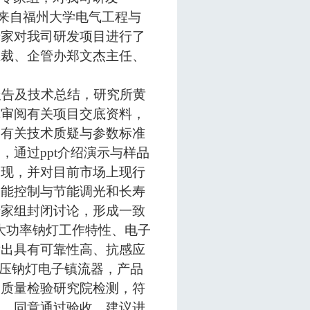
来自福州大学电气工程与
专家对我司研发项目进行了
总裁、企管办郑文杰主任、
报告及技术总结，研究所黄
真审阅有关项目交底资料，
出有关技术质疑与参数标准
问，通过
ppt
介绍演示与样品
展现，并对目前市场上现行
智能控制与节能调光和长寿
专家组封闭讨论，形成一致
大功率钠灯工作特性、电子
发出具有可靠性高、抗感应
压钠灯电子镇流器，产品
品质量检验研究院检测，符
务，同意通过验收。
建议进