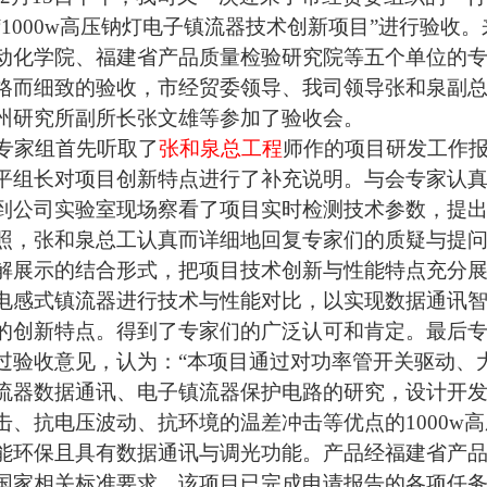
“
1000w
高压钠灯电子镇流器技术创新项目”进行验收。
动化学院、福建省产品质量检验研究院等五个单位的
格而细致的验收，市经贸委领导、我司领导张和泉副
州研究所副所长张文雄等参加了验收会。
家组首先听取了
张和泉总工程
师作的项目研发工作
平组长对项目创新特点进行了补充说明。与会专家认
到公司实验室现场察看了项目实时检测技术参数，提
照，张和泉总工认真而详细地回复专家们的质疑与提
解展示的结合形式，
把项目技术创新与性能特点充分
电感式镇流器进行技术与性能对比，以实现数据通讯
的创新特点。得到了专家们的广泛认可和肯定。最后
过验收意见，认为：“本项目通过对功率管开关驱动、
流器数据通讯、电子镇流器保护电路的研究，设计开
击、抗电压波动、抗环境的温差冲击等优点的
1000w
高
能环保且具有数据通讯与调光功能。产品经福建省产
国家相关标准要求。该项目已完成申请报告的各项任