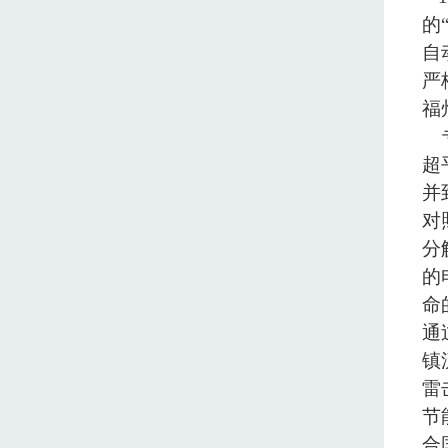
的
自
严
福
专
超
并
对
分
的
命
通
镇
雷
节
合