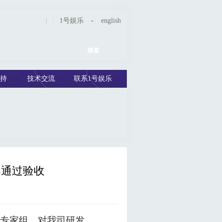
|
1号娱乐
-
english
持
技术交流
联系1号娱乐
器通过验收
专家组，对我司研发