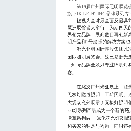
第
19
届广州国际照明展览
旗下
JK LIGHTING
品牌系列专
被视为全球最全面及最具
琶洲展馆盛大举行，为期四天
界领先品牌，展商数目再创新
明产品和1号娱乐的解决方案
源光亚明国际控股集团此
国际照明展览会。这已是
源光
lighting
品牌全系列专业照明灯
宴。
在此次广州光亚展上，
源
无极灯隧道照明、工矿照明、
大观众充分展示了无极灯照明
led
灯系列产品成为一个新的亮
运草系列
led
一体化泛光灯及曜
和买家的驻足与咨询。同时还