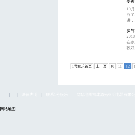
妥善
10
办了
讲，..
参与
2013
在参
较好
12
1号娱乐首页
上一页
10
11
|
|
法律声明
|
联系1号娱乐
|
网站地图
福建源光亚明电器有限公司1
网站地图