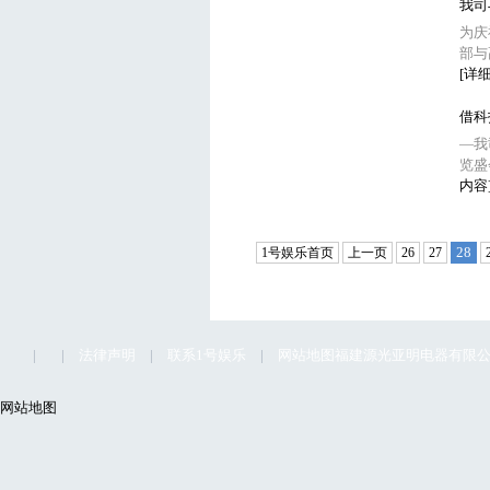
我司
为庆
部与
[详
借科
—我
览盛
内容
28
1号娱乐首页
上一页
26
27
|
|
法律声明
|
联系1号娱乐
|
网站地图
福建源光亚明电器有限公司1
网站地图