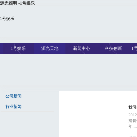
源光照明 -1号娱乐
1号娱乐
1号娱乐
源光天地
新闻中心
科技创新
1
公司新闻
行业新闻
我司
20
建筑
年.....