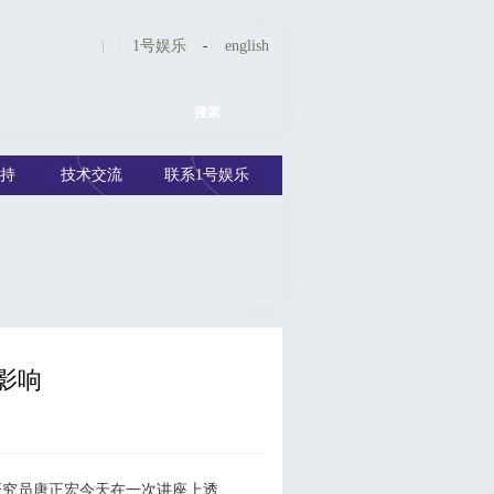
|
1号娱乐
-
english
持
技术交流
联系1号娱乐
影响
究员唐正宏今天在一次讲座上透