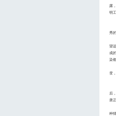
露，
明
佘
唐
秀的
他
望
成
染
唐
变
另
后
唐
而
种