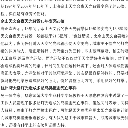
从1994年至2007年的13年间，上海佘山天文台夜天光背景变亮了约20
工程，实在是有点劳民伤财。
山天文台夜天光背景13年变亮20倍
正宏表示，13年间，佘山天文台的夜天光背景从19星等变亮为15.8星等
天文台夜天光背景一般都低于21.5星等，“也就是说，比佘山天文台要暗20
认为，夜间任何射入天空的光线都会使天空更亮，城市里不恰当的灯光
远镜的探测能力。唐正宏解释，光污染分为三种，即由玻璃幕墙、釉面砖墙
的人工白昼;以及彩光污染。而光污染不仅仅对于天文爱好者有影响，对于
都会造成视觉环境的污染，长时间生活在这种环境下，还会对人体造成伤
正宏表示，光污染相对于其他环境污染，其实是最容易补救的，只要对
，就能把光污染改造成良好的照明。例如调整照明方向、采用良好的灯罩
杭州湾大桥灯光造成多起鸟类撞击死亡事件
一位专家、华东师范大学生命科学学院教授王天厚也在发言中透露了一
，工作人员发现了很多起灯光造成的鸟撞击死亡事件。但他同时表示，同
正宏解释，鸟由于灯光而撞击死亡，可能是因为鸟类利用太阳光来辨别迁
城市鸟类撞击报道较少，有人认为是由于城市噪音大、或者城市散光源
猜测，还没有科学上的实验和证据支持。