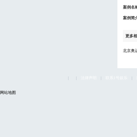
案例名
案例简
更多
北京奥
|
|
法律声明
|
联系1号娱乐
|
网站地图