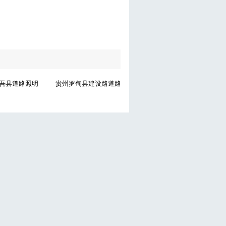
吾县道路照明
贵州罗甸县建设路道路
上海外滩照明
云南