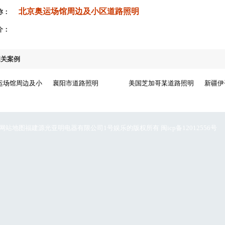
北京奥运场馆周边及小区道路照明
称：
介：
相关案例
运场馆周边及小
襄阳市道路照明
美国芝加哥某道路照明
新疆伊
网站地图
福建源光亚明电器有限公司1号娱乐的版权所有 闽icp备12012556号