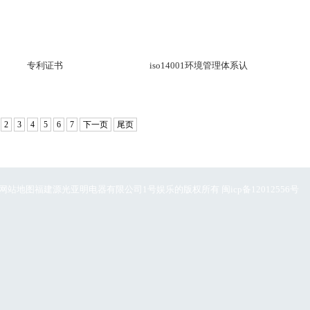
专利证书
iso14001环境管理体系认
2
3
4
5
6
7
下一页
尾页
网站地图
福建源光亚明电器有限公司1号娱乐的版权所有 闽icp备12012556号