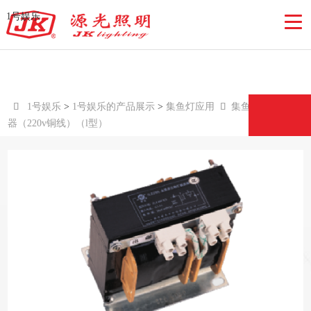
集鱼灯专用镇流器（220v铜线）（l
1号娱乐
型）-1号娱乐

1号娱乐
>
1号娱乐的产品展示
>
集鱼灯应用

集鱼灯专用镇流
器（220v铜线）（l型）