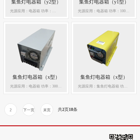
集鱼灯电器箱（y2型）
集鱼灯电器箱（y1型）
光源应用：电器箱 功率：
光源应用：电器箱 功率：1000-
1000w
2000w
集鱼灯电器箱（x型）
集鱼灯电器箱（x型）
光源应用：电器箱 功率：3000-
光源应用：集鱼灯电器箱 功
4000w
率：1000-2000w
共
2
页
18
条
2
下一页
末页