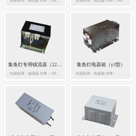
光源应用：镇流器 功率：1000-
光源应用：镇流器 功率：1000-
4000w
4000w
集鱼灯专用镇流器（220v
集鱼灯电器箱（y3型）
铝线）（l-i
光源应用：镇流器 功率：1000-
光源应用：电器箱 功率：
4000w
2000w