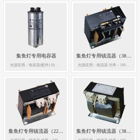
集鱼灯专用电容器
集鱼灯专用镇流器（380v
铜线）（l型）
光源应用：电容器(配件) 功
光源应用：镇流器 功率：1000-
4000w
率：-
集鱼灯专用镇流器（220v
集鱼灯专用镇流器（380v
铜线）（l型）
铝线）（l-i