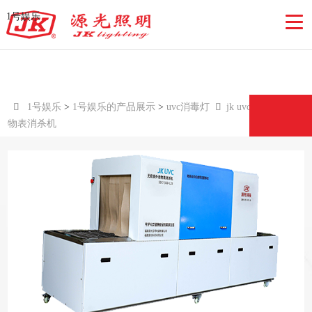
jk uvc 无极紫外线物表消杀机-1号娱
1号娱乐
乐

1号娱乐
>
1号娱乐的产品展示
>
uvc消毒灯

jk uvc 无极紫外线
物表消杀机