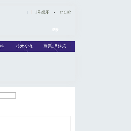
|
1号娱乐
-
english
持
技术交流
联系1号娱乐