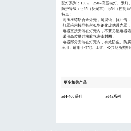
配灯系列：150w、250w高压钠灯、汞灯
防护等级：ip65（反光罩） ip54（控制
特点：
·高压压铸铝合金外壳，耐腐蚀，抗冲击
·灯罩采用棱晶折射弧型钢化玻璃透光罩
·电器直接安装在灯壳内，不要另配电器
·采用高质量硅橡胶气密密封圈；
·电器部分安装在灯壳内，有效防尘、防
应用：适用于住宅、工矿、公共场所照明
更多相关产品
zd4-400系列
zd4a系列