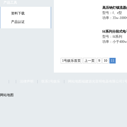
产品工具
高压钠灯镇流器(f
型号：f、e型
资料下载
功率：35w-1000
产品认证
fd系列分段式
型号：fd系列
功率：小于400w
1号娱乐首页
上一页
9
10
11
|
|
法律声明
|
联系1号娱乐
|
网站地图
福建源光亚明电器有限公司1号娱乐
网站地图